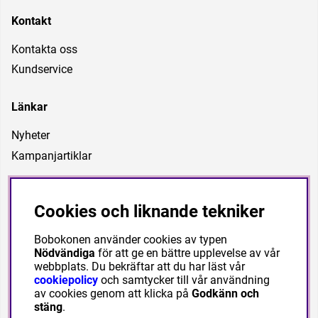
Kontakt
Kontakta oss
Kundservice
Länkar
Nyheter
Kampanjartiklar
Vår vision
Cookies och liknande tekniker
Är att vara ett företag som kan förse föreningar, förbund
och privatpersoner med träningsutrustning med
Bobokonen använder cookies av typen
högkvalitet till bra priser. Vi vill även kunna ha en personlig
Nödvändiga
för att ge en bättre upplevelse av vår
service och hjälpa våra kunder att lösa deras behov
webbplats. Du bekräftar att du har läst vår
cookiepolicy
och samtycker till vår användning
av cookies genom att klicka på
Godkänn och
stäng
.