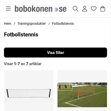
Var
Anta
.
Hem
Träningsprodukter
Fotbollstennis
Fotbollstennis
Filtrera
Visar
1-7
av
7
artiklar
Produkter