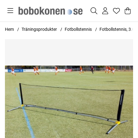
Var
Anta
.
Hem
Träningsprodukter
Fotbollstennis
Fotbollstennis, 3.0
Produktbilder Fotbollstennis, 3.05m x 0.80m