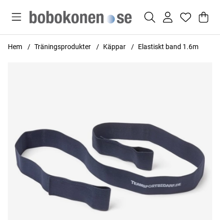
Var
Anta
.
Hem
Träningsprodukter
Käppar
Elastiskt band 1.6m
Produktbilder Elastiskt band 1.6m