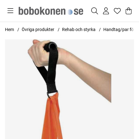
Var
Anta
.
Hem
Övriga produkter
Rehab och styrka
Handtag/par för f
Produktbilder Handtag/par för fitnessband