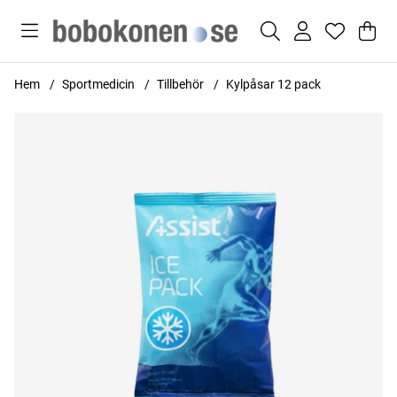
Var
Anta
.
Hem
Sportmedicin
Tillbehör
Kylpåsar 12 pack
Produktbilder Kylpåsar 12 pack