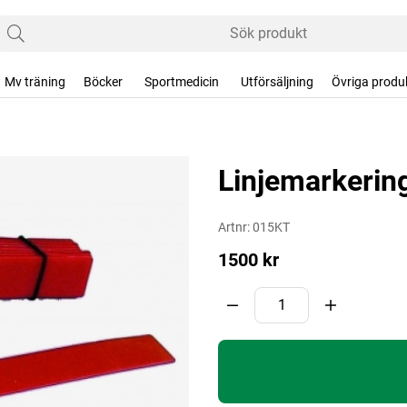
Mv träning
Böcker
Sportmedicin
Utförsäljning
Övriga produ
Linjemarkering 
Artnr:
015KT
1500
kr