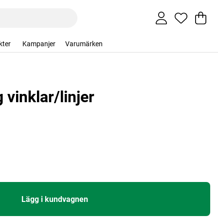
Va
An
.
kter
Kampanjer
Varumärken
vinklar/linjer
Lägg i kundvagnen