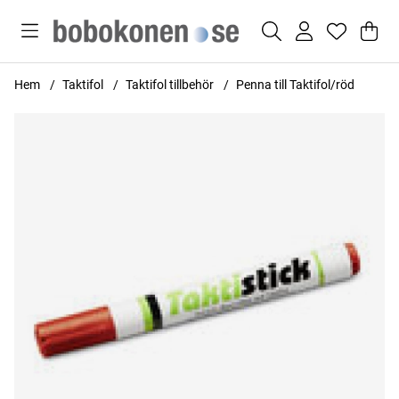
Var
Anta
.
Hem
Taktifol
Taktifol tillbehör
Penna till Taktifol/röd
Produktbilder Penna till Taktifol/röd