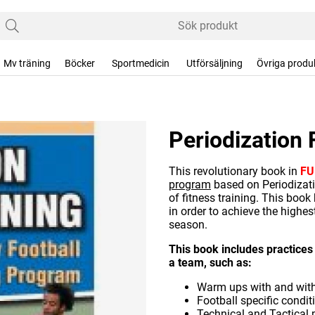
Mv träning
Böcker
Sportmedicin
Utförsäljning
Övriga produ
Periodization 
This revolutionary book in
FU
program
based on Periodizati
of fitness training. This book
in order to achieve the highe
season.
This book includes practices 
a team, such as:
Warm ups with and with
Football specific condit
Technical and Tactical 