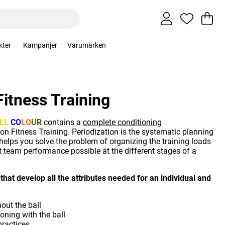
Va
An
.
kter
Kampanjer
Varumärken
Fitness Training
LL
CO
LO
UR
contains a
complete conditioning
on Fitness Training. Periodization is the systematic planning
 helps you solve the problem of organizing the training loads
st team performance possible at the different stages of a
that develop all the attributes needed for an individual and
out the ball
ioning with the ball
practices