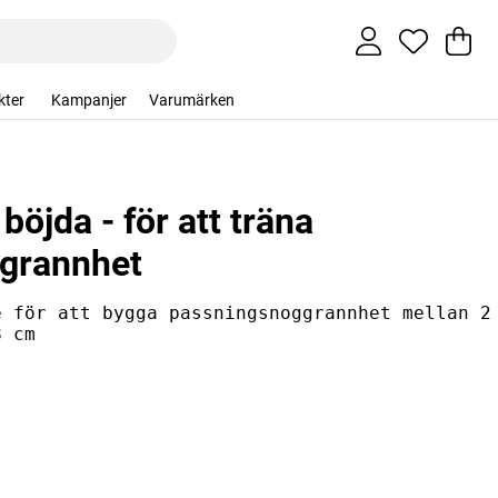
Va
An
.
kter
Kampanjer
Varumärken
böjda - för att träna
grannhet
e för att bygga passningsnoggrannhet mellan 2
8 cm