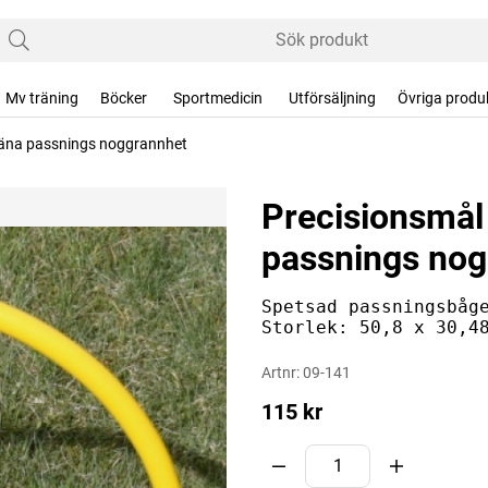
Mv träning
Böcker
Sportmedicin
Utförsäljning
Övriga produ
 träna passnings noggrannhet
ggrannhet
Precisionsmål 
passnings nog
Spetsad passningsbåg
Storlek: 50,8 x 30,4
Artnr:
09-141
115
kr