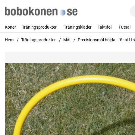
Koner
Träningsprodukter
Träningskläder
Taktifol
Futsal
Hem
Träningsprodukter
Mål
Precisionsmål böjda - för att
Produktbilder Precisionsmål böjda - för att träna passnings no