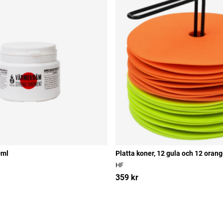
0ml
Platta koner, 12 gula och 12 oran
HF
359 kr