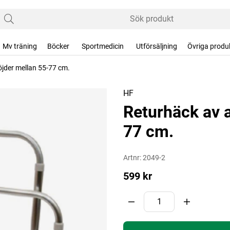
Mv träning
Böcker
Sportmedicin
Utförsäljning
Övriga produ
öjder mellan 55-77 cm.
HF
Returhäck av 
77 cm.
Artnr:
2049-2
599
kr