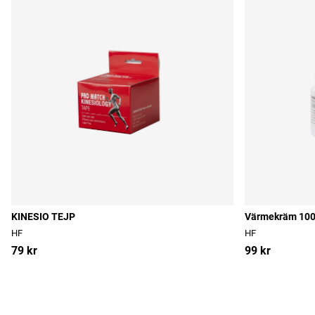
KINESIO TEJP
Värmekräm 10
HF
HF
79 kr
99 kr