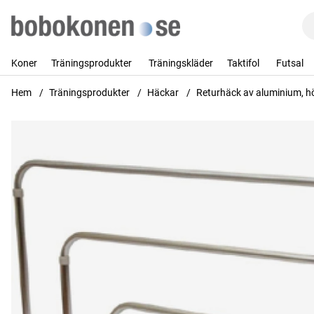
Koner
Träningsprodukter
Träningskläder
Taktifol
Futsal
Hem
Träningsprodukter
Häckar
Returhäck av aluminium, h
Produktbilder Returhäck av aluminium, höjder mellan 55-77 cm.