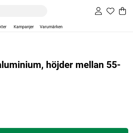
Va
An
.
kter
Kampanjer
Varumärken
aluminium, höjder mellan 55-