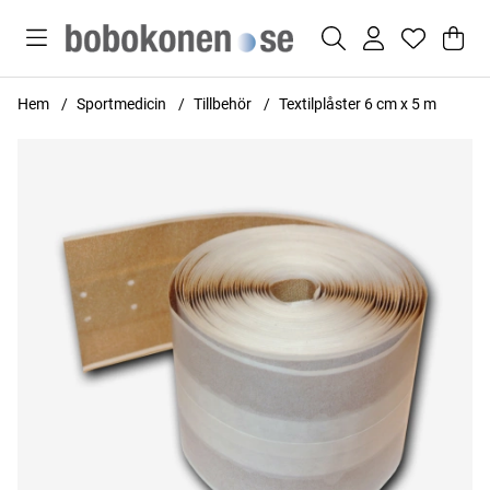
Var
Anta
.
Hem
Sportmedicin
Tillbehör
Textilplåster 6 cm x 5 m
Produktbilder Textilplåster 6 cm x 5 m